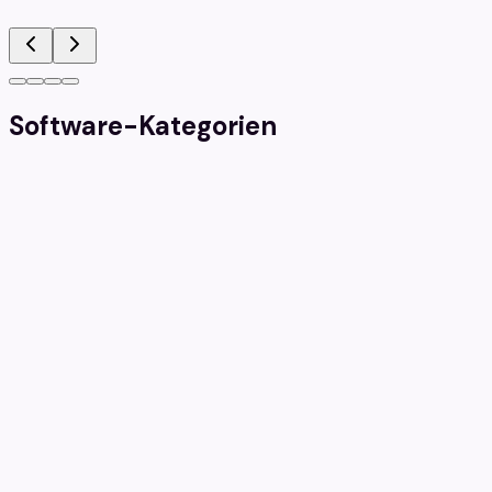
Empfohlen
Software-Kategorien
Antivirus & Sicherheit
Schutzen Sie Ihre Gerate mit Premium-Sicherheitslosungen
Microsoft Office
Produktivitatssoftware fur Ihr Unternehmen