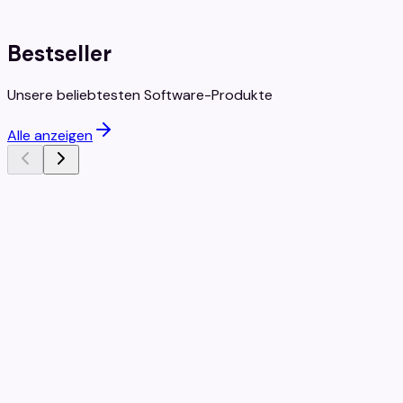
Preise nur für Kunden sichtbar
Bestseller
Unsere beliebtesten Software-Produkte
Alle anzeigen
Bestseller
G DATA Internet Security 3 Geräte 1 Jahr
G DATA
3
1 Jahr
EU
€XX,XX
Preise nur für Kunden sichtbar