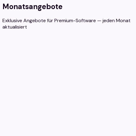
Monatsangebote
Exklusive Angebote für Premium-Software — jeden Monat
aktualisiert
Zeitlich begrenztes Angebot
Entfesseln Sie Ihr Potenzial!
Erhalten Sie Microsoft Office 365 Single für PC/MAC.
Genießen Sie nahtlose Zusammenarbeit, Cloud-Speicher,
regelmäßige Updates und umfassende Unterstützung.
Ideal zur Steigerung der Produktivität und Effizienz am
Arbeitsplatz!