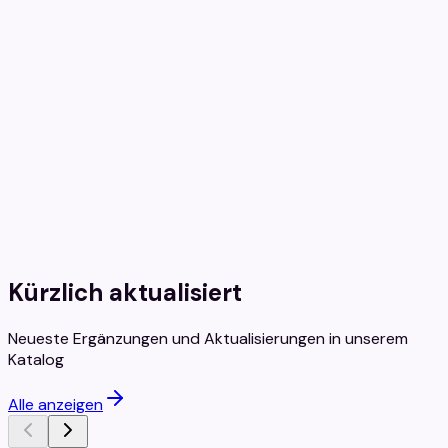
Betriebssysteme
Windows, Server und mehr
Kreativ-Software
Adobe, CorelDRAW und Design-Tools
Kürzlich aktualisiert
Neueste Ergänzungen und Aktualisierungen in unserem
Katalog
Alle anzeigen