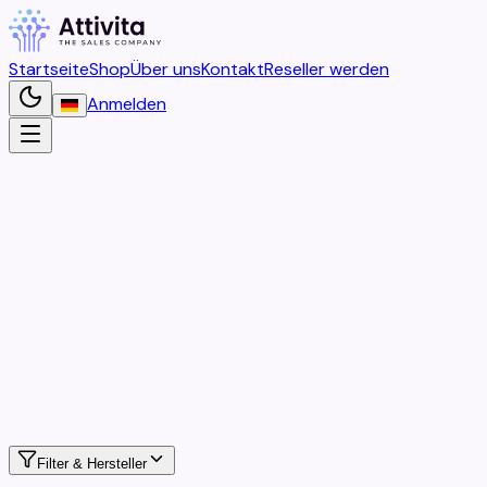
Startseite
Shop
Über uns
Kontakt
Reseller werden
Anmelden
Home
Unser Shop
Filter
&
Hersteller