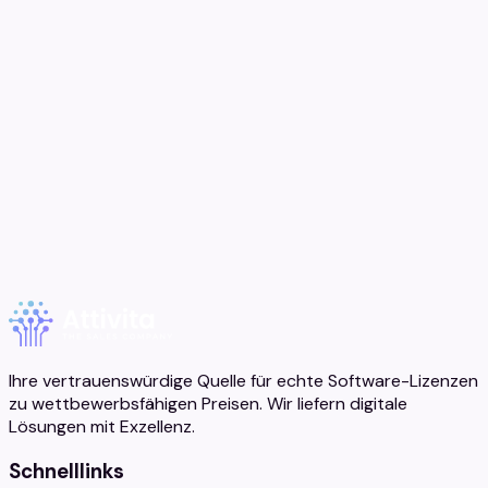
Filter
Funktionen
estseller
SALE
Gerätetyp
Lizenztyp
Dauer
Ihre vertrauenswürdige Quelle für echte Software-Lizenzen
zu wettbewerbsfähigen Preisen. Wir liefern digitale
Lösungen mit Exzellenz.
Schnelllinks